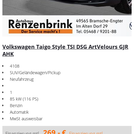
Volkswagen Taigo Style TSI DSG ArtVelours GJR
AHK
4108
SUV/Geländewagen/Pickup
Neufahrzeug
1
85 kW (116 PS)
Benzin
Automatik
MwSt ausweisbar
269,- €
Finanzierung mtl.
Finanzierung mtl.