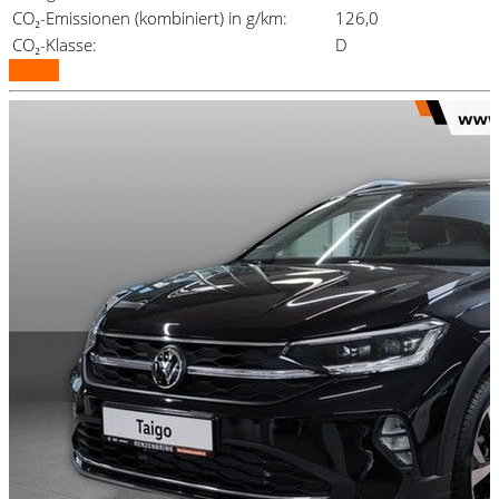
CO₂-Emissionen (kombiniert) in g/km:
126,0
CO₂-Klasse:
D
Details