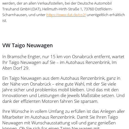
werden, der an allen Verkaufsstellen, bei der Deutsche Automobil
Treuhand GmbH (DAT), Hellmuth-Hirth-Straße 1, 73760 Ostfildern-
Scharnhausen, und unter
https://www.dat.de/co2/
unentgeltlich erhältlich
ist.
VW Taigo Neuwagen
In Bramsche Engter, nur 15 km von Osnabrück entfernt, wartet
Ihr Taigo Neuwagen auf Sie – im Autohaus Renzenbrink, Im
Alten Dorf 29.
Ein Taigo Neuwagen aus dem Autohaus Renzenbrink, ganz in
der Nähe von Osnabrück – eine gute Wahl, mit der Sie viele
Jahre sicher und problemlos mobil bleiben. Und das mit den
Innovationen und Leistungen die jeweils Maßstäbe setzen. Und
dank der effizienten Motoren fahren Sie sparsam.
Ihre Wünsche in vollem Umfang zu erfüllen ist das Anlegen aller
Mitarbeiter im Autohaus Renzenbrink. Damit Sie Ihren Taigo
Neuwagen mit Wunschausstattung voll und ganz genießen
können. Ob Sie sich für einen Taigo Neuwagen mit