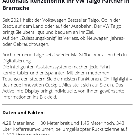
Autohaus Renzenbrink Ihr VW Taigo Partner in
Bramsche
Seit 2021 heißt der Volkswagen Bestseller Taigo. Ob in der
Stadt, auf dem Land oder auf der Autobahn. Der VW Taigo
bringt Sie überall gut und bequem an Ihr Ziel.
Auf den „Zulassungskönig“ ist Verlass, ob Neuwagen, Jahres-
oder Gebrauchtwagen.
Auch der neue Taigo setzt wieder Maßstäbe. Vor allem bei der
Digitalisierung.
Die intelligenten Assistenzsysteme machen jede Fahrt
komfortabler und entspannter. Mit einem modernen
Touchscreen steuern Sie die meisten Funktionen. Ein Highlight –
das neue Innovation Cockpit. Alles stellt sich auf Sie ein. Das
Active Info Display bringt individuelle, von Ihnen gewünschte
Informationen ins Blickfeld.
Daten und Fakten:
4,28 Meter land, 1,80 Meter breit und 1,45 Meter hoch. 343
Liter Kofferraumvolumen, bei umgeklappter Rücksitzlehne auf
1.233 Liter erweiterbar.