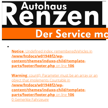
Notice
: Undefined index: rememberedVehicles in
/www/htdocs/w01948f2/wp-
content/themes/induxo-child/template-
parts/footer/footer.php
on line
106
Warning
: count(): Parameter must be an array or an
object that implements Countable in
/www/htdocs/w01948f2/wp-
content/themes/induxo-child/template-
parts/footer/footer.php
on line
106
0
Gemerkte Fahrzeuge