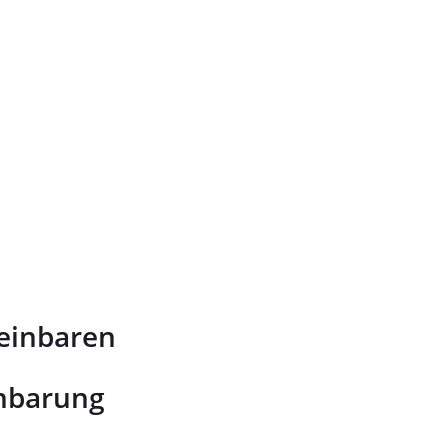
reinbaren
inbarung