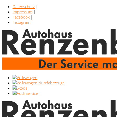
Datenschutz
|
Impressum
|
Facebook
|
Instagram