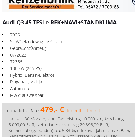
Audi Q3 45 TFSI e RFK+NAVI+STANDKLIMA
7926
SUV/Geländewagen/Pickup
Gebrauchtfahrzeug
07/2022
72356
180 kW (245 PS)
Hybrid (Benzin/Elektro)
Plug-in-Hybrid: Ja
Automatik
MwSt ausweisbar
479,- €
monatliche Rate
fin. mtl.
fin. mtl.
Laufzeit 36 Monate, jährl. Fahrleistung 10.000 km, Anzahlung
5.099,00 EUR, Nettodarlehensbetrag 20.396,00 EUR,
Sollzinssatz (gebunden) p.a. 5,83 %, effektiver Jahreszins 5,99 %,
Gesamtbetrag 22.734,12 EUR, Schlussrate 5.486,52 EUR