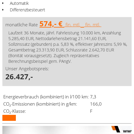
Automatik
Differenzbesteuert
574,- €
monatliche Rate
fin. mtl.
fin. mtl.
Laufzeit 36 Monate, jährl. Fahrleistung 10.000 km, Anzahlung
5.285,40 EUR, Nettodarlehensbetrag 21.141,60 EUR,
Sollzinssatz (gebunden) p.a. 5,83 %, effektiver Jahreszins 5,99 %,
Gesamtbetrag 23.313,90 EUR, Schlussrate 2.642,70 EUR
(Bonität vorausgesetzt). Zugleich repräsentatives
Berechnungsbeispiel gem. PAngV.
Unser Angebotspreis:
26.427,-
Energieverbrauch (kombiniert) in l/100 km:
7,3
CO₂-Emissionen (kombiniert) in g/km:
166,0
CO₂-Klasse:
F
Details