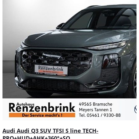
Audi Audi Q3 SUV TFSI S line TECH-
PRO+HUD+AHK+360°+SO