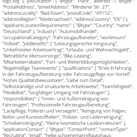
logo.svg" }, "jobLocation": { "@type": "Place", "address": { "@type":
"PostalAddress", "streetAddress": "Mindener Str. 27",
"addressLocality": "Bad Essen", "postalCode": "49152",
"addressRegion": "Niedersachsen", "addressCountry": "DE" } },
"applicantLocationRequirements": { "@type": "Country", "name":
"Deutschland" }, "industry": "Automobilhandel",
"occupationalCategory": "Fahrzeugaufbereiter", "workHours":
"Vollzeit", "jobBenefits": [ "Leistungsgerechte Vergütung",
"Unbefristeter Arbeitsvertrag", "Urlaubs- und Weihnachtsgeld",
"Betriebliche Altersvorsorge", "Bike-Leasing",
"Mitarbeiterrabatte", "Fort- und Weiterbildungsmöglichkeiten",
"Regelmäßige Teamevents" ], "qualifications": [ "Erste Erfahrung
in der Fahrzeugaufbereitung oder Fahrzeugpflege von Vorteil",
"Hohes Qualitätsbewusstsein", "Liebe zum Detail",
"Selbstständige und strukturierte Arbeitsweise", "Teamfähigkeit",
"Flexibilität", "Sorgfältiger Umgang mit Fahrzeugen" ],
"responsibilities": [ "Innen- und Außenreinigung von
Fahrzeugen", "Professionelle Fahrzeugaufbereitung",
"Lackpflege, Polieren und Versiegeln", "Reinigung von Felgen,
Reifen und Kunststoffteilen", "Polster- und Lederreinigung",
"Scheibenreinigung", "Kleine kosmetische Lackkorrekturen" ],
"applicationContact": { "@type": "ContactPoint", "contactType":
"Recruiting", "email": "heike.schoenemann@autohaus-