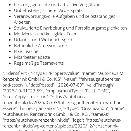
Leistungsgerechte und attraktive Vergütung
Unbefristeter, sicherer Arbeitsplatz
Verantwortungsvolle Aufgaben und selbstständiges
Arbeiten
Strukturierte Einarbeitung und Fortbildungsmöglichkeiten
Motiviertes und kollegiales Team
Urlaubs- und Weihnachtsgeld
Betriebliche Altersvorsorge
Bike-Leasing
Mitarbeiterrabatte
Regelmäßige Teamevents
", "identifier": { "@type": "PropertyValue", "name": "Autohaus M.
Renzenbrink GmbH & Co. KG", "value": "fahrzeugaufbereiter-
bad-essen" }, "datePosted": "2026-07-03", "validThrough":
"2026-10-31T23:59", "employmentType": "FULL_TIME",
"directApply": true, "url": "https://autohaus-
renzenbrink.de/2026/07/03/fahrzeugaufbereiter-m-w-d-bad-
essen/", "hiringOrganization": { "@type": "Organization", "name":
"Autohaus M. Renzenbrink GmbH & Co. KG", "sameAs":
"https://autohaus-renzenbrink.de", "logo": "https://autohaus-
renzenbrink.de/wp-content/uploads/2020/12/renzenbrink-