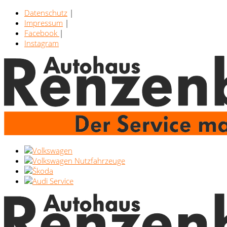
Datenschutz
|
Impressum
|
Facebook
|
Instagram