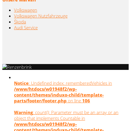
Volkswagen
Volkswagen Nutzfahrzeuge
Škoda
Audi Service
Notice
: Undefined index: rememberedVehicles in
/www/htdocs/w01948f2/wp-
content/themes/induxo-child/template-
parts/footer/footer.php
on line
106
Warning
: count(): Parameter must be an array or an
object that implements Countable in
/www/htdocs/w01948f2/wp-
content/themes/induxo-child/template-