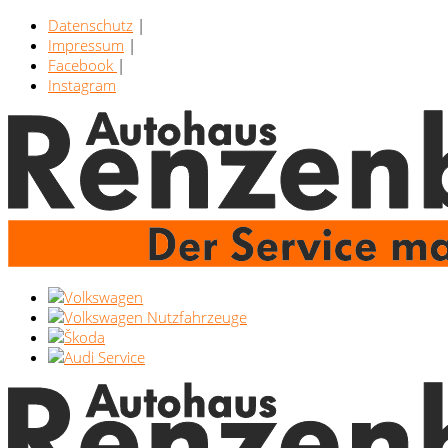
Datenschutz
|
Impressum
|
Facebook
|
Instagram