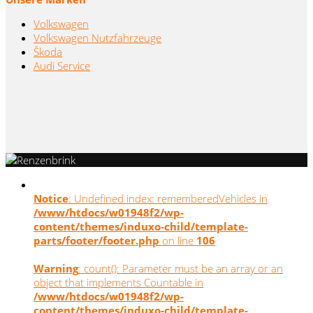
Volkswagen
Volkswagen Nutzfahrzeuge
Škoda
Audi Service
Notice
: Undefined index: rememberedVehicles in
/www/htdocs/w01948f2/wp-
content/themes/induxo-child/template-
parts/footer/footer.php
on line
106
Warning
: count(): Parameter must be an array or an
object that implements Countable in
/www/htdocs/w01948f2/wp-
content/themes/induxo-child/template-