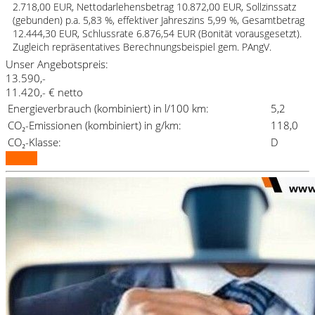
2.718,00 EUR, Nettodarlehensbetrag 10.872,00 EUR, Sollzinssatz
(gebunden) p.a. 5,83 %, effektiver Jahreszins 5,99 %, Gesamtbetrag
12.444,30 EUR, Schlussrate 6.876,54 EUR (Bonität vorausgesetzt).
Zugleich repräsentatives Berechnungsbeispiel gem. PAngV.
Unser Angebotspreis:
13.590,-
11.420,- € netto
Energieverbrauch (kombiniert) in l/100 km:
5,2
CO₂-Emissionen (kombiniert) in g/km:
118,0
CO₂-Klasse:
D
Details