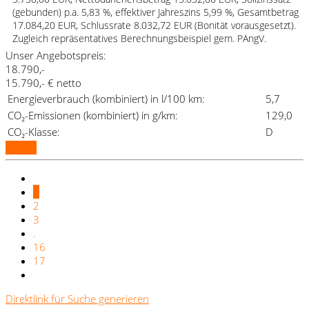
(gebunden) p.a. 5,83 %, effektiver Jahreszins 5,99 %, Gesamtbetrag
17.084,20 EUR, Schlussrate 8.032,72 EUR (Bonität vorausgesetzt).
Zugleich repräsentatives Berechnungsbeispiel gem. PAngV.
Unser Angebotspreis:
18.790,-
15.790,- € netto
Energieverbrauch (kombiniert) in l/100 km:
5,7
CO₂-Emissionen (kombiniert) in g/km:
129,0
CO₂-Klasse:
D
Details
1
2
3
.
16
17
Direktlink für Suche generieren