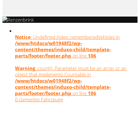
Notice
: Undefined index: rememberedVehicles in
/www/htdocs/w01948f2/wp-
content/themes/induxo-child/template-
parts/footer/footer.php
on line
106
Warning
: count(): Parameter must be an array or an
object that implements Countable in
/www/htdocs/w01948f2/wp-
content/themes/induxo-child/template-
parts/footer/footer.php
on line
106
0
Gemerkte Fahrzeuge