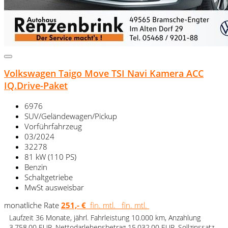
Volkswagen Taigo Move TSI Navi Kamera ACC
IQ.Drive-Paket
6976
SUV/Geländewagen/Pickup
Vorführfahrzeug
03/2024
32278
81 kW (110 PS)
Benzin
Schaltgetriebe
MwSt ausweisbar
monatliche Rate
251,- €
fin. mtl.
fin. mtl.
Laufzeit 36 Monate, jährl. Fahrleistung 10.000 km, Anzahlung
3.758,00 EUR, Nettodarlehensbetrag 15.032,00 EUR, Sollzinssatz