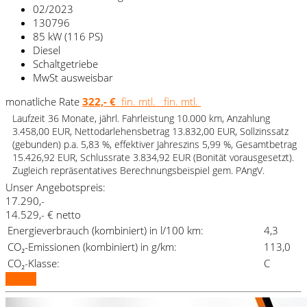
02/2023
130796
85 kW (116 PS)
Diesel
Schaltgetriebe
MwSt ausweisbar
monatliche Rate
322,- €
fin. mtl.
fin. mtl.
Laufzeit 36 Monate, jährl. Fahrleistung 10.000 km, Anzahlung
3.458,00 EUR, Nettodarlehensbetrag 13.832,00 EUR, Sollzinssatz
(gebunden) p.a. 5,83 %, effektiver Jahreszins 5,99 %, Gesamtbetrag
15.426,92 EUR, Schlussrate 3.834,92 EUR (Bonität vorausgesetzt).
Zugleich repräsentatives Berechnungsbeispiel gem. PAngV.
Unser Angebotspreis:
17.290,-
14.529,- € netto
Energieverbrauch (kombiniert) in l/100 km:
4,3
CO₂-Emissionen (kombiniert) in g/km:
113,0
CO₂-Klasse:
C
Details