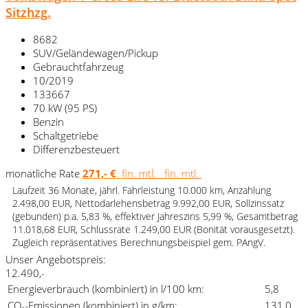
Sitzhzg.
8682
SUV/Geländewagen/Pickup
Gebrauchtfahrzeug
10/2019
133667
70 kW (95 PS)
Benzin
Schaltgetriebe
Differenzbesteuert
monatliche Rate
271,- €
fin. mtl.
fin. mtl.
Laufzeit 36 Monate, jährl. Fahrleistung 10.000 km, Anzahlung
2.498,00 EUR, Nettodarlehensbetrag 9.992,00 EUR, Sollzinssatz
(gebunden) p.a. 5,83 %, effektiver Jahreszins 5,99 %, Gesamtbetrag
11.018,68 EUR, Schlussrate 1.249,00 EUR (Bonität vorausgesetzt).
Zugleich repräsentatives Berechnungsbeispiel gem. PAngV.
Unser Angebotspreis:
12.490,-
Energieverbrauch (kombiniert) in l/100 km:
5,8
CO₂-Emissionen (kombiniert) in g/km:
131,0