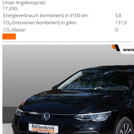
Unser Angebotspreis:
17.290,-
Energieverbrauch (kombiniert) in l/100 km:
5,8
CO₂-Emissionen (kombiniert) in g/km:
131,0
CO₂-Klasse:
D
Details