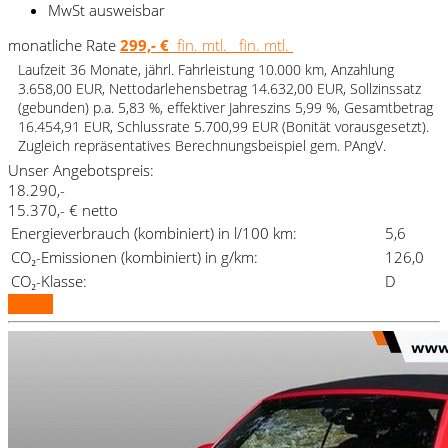
MwSt ausweisbar
monatliche Rate
299,- €
fin. mtl.
fin. mtl.
Laufzeit 36 Monate, jährl. Fahrleistung 10.000 km, Anzahlung
3.658,00 EUR, Nettodarlehensbetrag 14.632,00 EUR, Sollzinssatz
(gebunden) p.a. 5,83 %, effektiver Jahreszins 5,99 %, Gesamtbetrag
16.454,91 EUR, Schlussrate 5.700,99 EUR (Bonität vorausgesetzt).
Zugleich repräsentatives Berechnungsbeispiel gem. PAngV.
Unser Angebotspreis:
18.290,-
15.370,- € netto
Energieverbrauch (kombiniert) in l/100 km:
5,6
CO₂-Emissionen (kombiniert) in g/km:
126,0
CO₂-Klasse:
D
Details