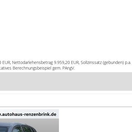
80 EUR, Nettodarlehensbetrag 9.959,20 EUR, Sollzinssatz (gebunden) p.a.
ntatives Berechnungsbeispiel gem. PAngV.