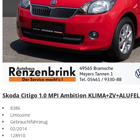
Skoda Citigo 1.0 MPI Ambition KLIMA+ZV+ALUFE
8386
Limousine
Gebrauchtfahrzeug
02/2014
128910