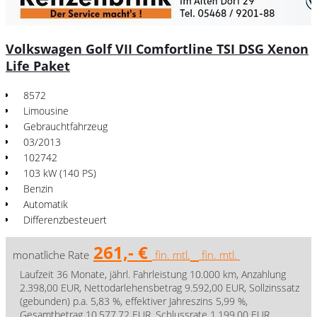
Volkswagen Golf VII Comfortline TSI DSG Xenon
Life Paket
8572
Limousine
Gebrauchtfahrzeug
03/2013
102742
103 kW (140 PS)
Benzin
Automatik
Differenzbesteuert
261,- €
monatliche Rate
fin. mtl.
fin. mtl.
Laufzeit 36 Monate, jährl. Fahrleistung 10.000 km, Anzahlung
2.398,00 EUR, Nettodarlehensbetrag 9.592,00 EUR, Sollzinssatz
(gebunden) p.a. 5,83 %, effektiver Jahreszins 5,99 %,
Gesamtbetrag 10.577,72 EUR, Schlussrate 1.199,00 EUR