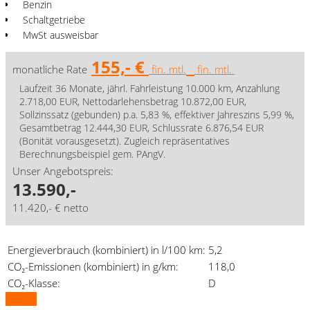
Benzin
Schaltgetriebe
MwSt ausweisbar
155,- €
monatliche Rate
fin. mtl.
fin. mtl.
Laufzeit 36 Monate, jährl. Fahrleistung 10.000 km, Anzahlung
2.718,00 EUR, Nettodarlehensbetrag 10.872,00 EUR,
Sollzinssatz (gebunden) p.a. 5,83 %, effektiver Jahreszins 5,99 %,
Gesamtbetrag 12.444,30 EUR, Schlussrate 6.876,54 EUR
(Bonität vorausgesetzt). Zugleich repräsentatives
Berechnungsbeispiel gem. PAngV.
Unser Angebotspreis:
13.590,-
11.420,- € netto
Energieverbrauch (kombiniert) in l/100 km:
5,2
CO₂-Emissionen (kombiniert) in g/km:
118,0
CO₂-Klasse:
D
Details