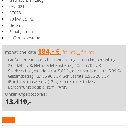
Gebrauchtfahrzeug
04/2021
67678
70 kW (95 PS)
Benzin
Schaltgetriebe
Differenzbesteuert
184,- €
monatliche Rate
fin. mtl.
fin. mtl.
Laufzeit 36 Monate, jährl. Fahrleistung 10.000 km, Anzahlung
2.683,80 EUR, Nettodarlehensbetrag 10.735,20 EUR,
Sollzinssatz (gebunden) p.a. 5,83 %, effektiver Jahreszins 5,99 %,
Gesamtbetrag 12.186,96 EUR, Schlussrate 5.566,20 EUR
(Bonität vorausgesetzt). Zugleich repräsentatives
Berechnungsbeispiel gem. PAngV.
Unser Angebotspreis:
13.419,-
Details