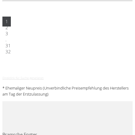
1
2
3
.
31
32
Direktlink für Suche generieren
* Ehemaliger Neupreis (Unverbindliche Preisempfehlung des Herstellers
am Tag der Erstzulassung)
Bramsche Engter