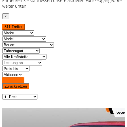
Entdecken Sie stattdessen unsere aktuellen Fahrzeugangebote
weiter unten.
×
311 Treffer
Detailsuche
Zurücksetzen