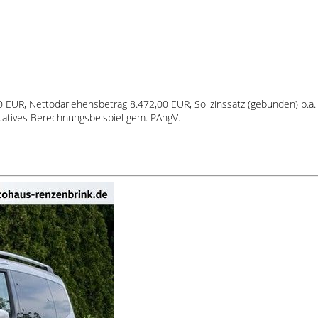
00 EUR, Nettodarlehensbetrag 8.472,00 EUR, Sollzinssatz (gebunden) p.a.
ntatives Berechnungsbeispiel gem. PAngV.