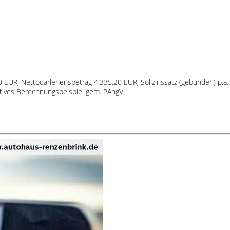
80 EUR, Nettodarlehensbetrag 4.335,20 EUR, Sollzinssatz (gebunden) p.a.
atives Berechnungsbeispiel gem. PAngV.