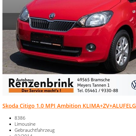
Skoda Citigo 1.0 MPI Ambition KLIMA+ZV+ALUFEL
8386
Limousine
Gebrauchtfahrzeug
02/2014