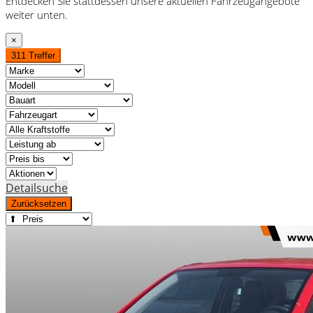
Entdecken Sie stattdessen unsere aktuellen Fahrzeugangebote
weiter unten.
×
311 Treffer
Detailsuche
Zurücksetzen