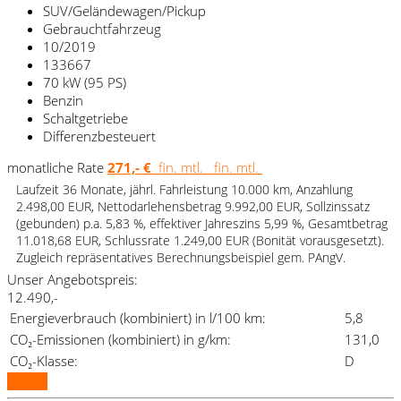
SUV/Geländewagen/Pickup
Gebrauchtfahrzeug
10/2019
133667
70 kW (95 PS)
Benzin
Schaltgetriebe
Differenzbesteuert
monatliche Rate
271,- €
fin. mtl.
fin. mtl.
Laufzeit 36 Monate, jährl. Fahrleistung 10.000 km, Anzahlung
2.498,00 EUR, Nettodarlehensbetrag 9.992,00 EUR, Sollzinssatz
(gebunden) p.a. 5,83 %, effektiver Jahreszins 5,99 %, Gesamtbetrag
11.018,68 EUR, Schlussrate 1.249,00 EUR (Bonität vorausgesetzt).
Zugleich repräsentatives Berechnungsbeispiel gem. PAngV.
Unser Angebotspreis:
12.490,-
Energieverbrauch (kombiniert) in l/100 km:
5,8
CO₂-Emissionen (kombiniert) in g/km:
131,0
CO₂-Klasse:
D
Details