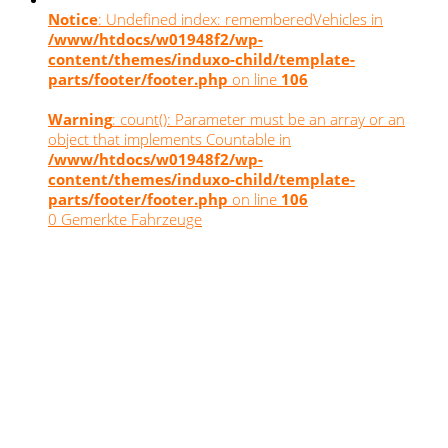
Notice
: Undefined index: rememberedVehicles in
/www/htdocs/w01948f2/wp-
content/themes/induxo-child/template-
parts/footer/footer.php
on line
106
Warning
: count(): Parameter must be an array or an
object that implements Countable in
/www/htdocs/w01948f2/wp-
content/themes/induxo-child/template-
parts/footer/footer.php
on line
106
0
Gemerkte Fahrzeuge