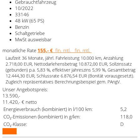
Gebrauchtfahrzeug
10/2022
33146
48 kW (65 PS)
Benzin
Schaltgetriebe
MwSt ausweisbar
monatliche Rate
155,- €
fin. mtl.
fin. mtl.
Laufzeit 36 Monate, jährl. Fahrleistung 10.000 km, Anzahlung
2.718,00 EUR, Nettodarlehensbetrag 10.872,00 EUR, Sollzinssatz
(gebunden) p.a. 5,83 %, effektiver Jahreszins 5,99 %, Gesamtbetrag
12.444,30 EUR, Schlussrate 6.876,54 EUR (Bonität vorausgesetzt).
Zugleich repräsentatives Berechnungsbeispiel gem. PAngV.
Unser Angebotspreis:
13.590,-
11.420,- € netto
Energieverbrauch (kombiniert) in l/100 km:
5,2
CO₂-Emissionen (kombiniert) in g/km:
118,0
CO₂-Klasse:
D
Details