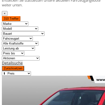
Entdecken Sie stattdessen unsere aktuellen Fahrzeugangebote
weiter unten.
×
310 Treffer
Detailsuche
Zurücksetzen