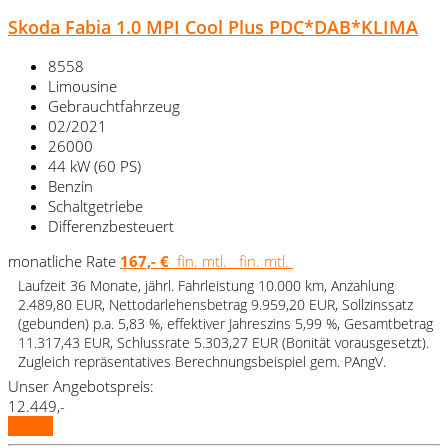
Skoda Fabia 1.0 MPI Cool Plus PDC*DAB*KLIMA
8558
Limousine
Gebrauchtfahrzeug
02/2021
26000
44 kW (60 PS)
Benzin
Schaltgetriebe
Differenzbesteuert
monatliche Rate
167,- €
fin. mtl.
fin. mtl.
Laufzeit 36 Monate, jährl. Fahrleistung 10.000 km, Anzahlung
2.489,80 EUR, Nettodarlehensbetrag 9.959,20 EUR, Sollzinssatz
(gebunden) p.a. 5,83 %, effektiver Jahreszins 5,99 %, Gesamtbetrag
11.317,43 EUR, Schlussrate 5.303,27 EUR (Bonität vorausgesetzt).
Zugleich repräsentatives Berechnungsbeispiel gem. PAngV.
Unser Angebotspreis:
12.449,-
Details