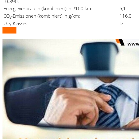
10.390,-
Energieverbrauch (kombiniert) in l/100 km:
5,1
CO₂-Emissionen (kombiniert) in g/km:
116,0
CO₂-Klasse:
D
Details