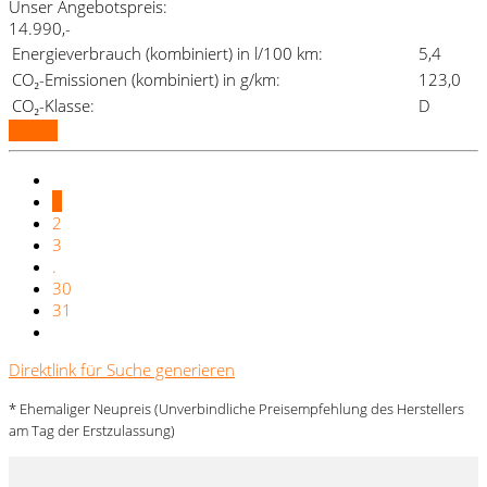
Unser Angebotspreis:
14.990,-
Energieverbrauch (kombiniert) in l/100 km:
5,4
CO₂-Emissionen (kombiniert) in g/km:
123,0
CO₂-Klasse:
D
Details
1
2
3
.
30
31
Direktlink für Suche generieren
* Ehemaliger Neupreis (Unverbindliche Preisempfehlung des Herstellers
am Tag der Erstzulassung)