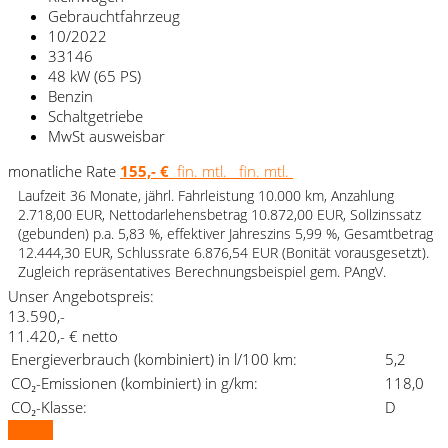
Gebrauchtfahrzeug
10/2022
33146
48 kW (65 PS)
Benzin
Schaltgetriebe
MwSt ausweisbar
monatliche Rate
155,- €
fin. mtl.
fin. mtl.
Laufzeit 36 Monate, jährl. Fahrleistung 10.000 km, Anzahlung
2.718,00 EUR, Nettodarlehensbetrag 10.872,00 EUR, Sollzinssatz
(gebunden) p.a. 5,83 %, effektiver Jahreszins 5,99 %, Gesamtbetrag
12.444,30 EUR, Schlussrate 6.876,54 EUR (Bonität vorausgesetzt).
Zugleich repräsentatives Berechnungsbeispiel gem. PAngV.
Unser Angebotspreis:
13.590,-
11.420,- € netto
Energieverbrauch (kombiniert) in l/100 km:
5,2
CO₂-Emissionen (kombiniert) in g/km:
118,0
CO₂-Klasse:
D
Details