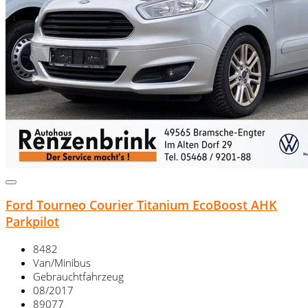
Ford Tourneo Courier Titanium EcoBoost AHK
Parkpilot
8482
Van/Minibus
Gebrauchtfahrzeug
08/2017
89077