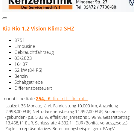
Kia Rio 1.2 Vision Klima SHZ
8751
Limousine
Gebrauchtfahrzeug
03/2023
16187
62 kW (84 PS)
Benzin
Schaltgetriebe
Differenzbesteuert
monatliche Rate
254,- €
fin. mtl.
fin. mtl.
Laufzeit 36 Monate, jährl. Fahrleistung 10.000 km, Anzahlung
2.998,00 EUR, Nettodarlehensbetrag 11.992,00 EUR, Sollzinssatz
(gebunden) p.a. 5,83 %, effektiver Jahreszins 5,99 %, Gesamtbetrag
13.458,11 EUR, Schlussrate 4.332,11 EUR (Bonität vorausgesetzt).
Zugleich repräsentatives Berechnungsbeispiel gem. PAngV.