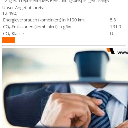
Zugleich repräsentatives Berechnungsbeispiel gem. PAngV.
Unser Angebotspreis:
12.490,-
Energieverbrauch (kombiniert) in l/100 km:
5,8
CO₂-Emissionen (kombiniert) in g/km:
131,0
CO₂-Klasse:
D
Details