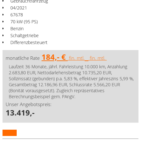
Gebrauchtfahrzeug
04/2021
67678
70 kW (95 PS)
Benzin
Schaltgetriebe
Differenzbesteuert
184,- €
monatliche Rate
fin. mtl.
fin. mtl.
Laufzeit 36 Monate, jährl. Fahrleistung 10.000 km, Anzahlung
2.683,80 EUR, Nettodarlehensbetrag 10.735,20 EUR,
Sollzinssatz (gebunden) p.a. 5,83 %, effektiver Jahreszins 5,99 %,
Gesamtbetrag 12.186,96 EUR, Schlussrate 5.566,20 EUR
(Bonität vorausgesetzt). Zugleich repräsentatives
Berechnungsbeispiel gem. PAngV.
Unser Angebotspreis:
13.419,-
Details