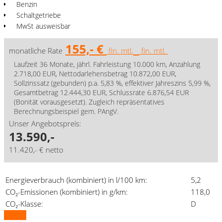
Benzin
Schaltgetriebe
MwSt ausweisbar
155,- €
monatliche Rate
fin. mtl.
fin. mtl.
Laufzeit 36 Monate, jährl. Fahrleistung 10.000 km, Anzahlung
2.718,00 EUR, Nettodarlehensbetrag 10.872,00 EUR,
Sollzinssatz (gebunden) p.a. 5,83 %, effektiver Jahreszins 5,99 %,
Gesamtbetrag 12.444,30 EUR, Schlussrate 6.876,54 EUR
(Bonität vorausgesetzt). Zugleich repräsentatives
Berechnungsbeispiel gem. PAngV.
Unser Angebotspreis:
13.590,-
11.420,- € netto
Energieverbrauch (kombiniert) in l/100 km:
5,2
CO₂-Emissionen (kombiniert) in g/km:
118,0
CO₂-Klasse:
D
Details