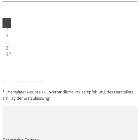
1
2
3
.
31
32
Direktlink für Suche generieren
* Ehemaliger Neupreis (Unverbindliche Preisempfehlung des Herstellers
am Tag der Erstzulassung)