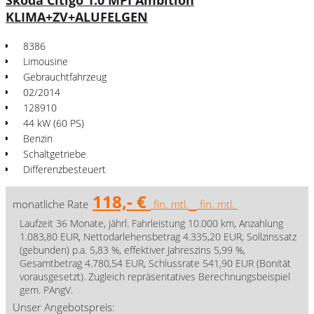
Skoda Citigo 1.0 MPI Ambition
KLIMA+ZV+ALUFELGEN
8386
Limousine
Gebrauchtfahrzeug
02/2014
128910
44 kW (60 PS)
Benzin
Schaltgetriebe
Differenzbesteuert
118,- €
monatliche Rate
fin. mtl.
fin. mtl.
Laufzeit 36 Monate, jährl. Fahrleistung 10.000 km, Anzahlung
1.083,80 EUR, Nettodarlehensbetrag 4.335,20 EUR, Sollzinssatz
(gebunden) p.a. 5,83 %, effektiver Jahreszins 5,99 %,
Gesamtbetrag 4.780,54 EUR, Schlussrate 541,90 EUR (Bonität
vorausgesetzt). Zugleich repräsentatives Berechnungsbeispiel
gem. PAngV.
Unser Angebotspreis: