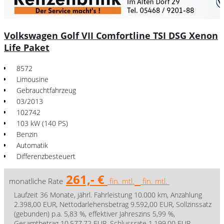
Volkswagen Golf VII Comfortline TSI DSG Xenon
Life Paket
8572
Limousine
Gebrauchtfahrzeug
03/2013
102742
103 kW (140 PS)
Benzin
Automatik
Differenzbesteuert
261,- €
monatliche Rate
fin. mtl.
fin. mtl.
Laufzeit 36 Monate, jährl. Fahrleistung 10.000 km, Anzahlung
2.398,00 EUR, Nettodarlehensbetrag 9.592,00 EUR, Sollzinssatz
(gebunden) p.a. 5,83 %, effektiver Jahreszins 5,99 %,
Gesamtbetrag 10.577,72 EUR, Schlussrate 1.199,00 EUR