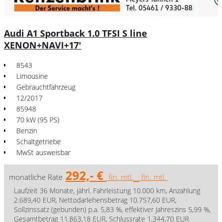
Audi A1 Sportback 1.0 TFSI S line
XENON+NAVI+17'
8543
Limousine
Gebrauchtfahrzeug
12/2017
85948
70 kW (95 PS)
Benzin
Schaltgetriebe
MwSt ausweisbar
292,- €
monatliche Rate
fin. mtl.
fin. mtl.
Laufzeit 36 Monate, jährl. Fahrleistung 10.000 km, Anzahlung
2.689,40 EUR, Nettodarlehensbetrag 10.757,60 EUR,
Sollzinssatz (gebunden) p.a. 5,83 %, effektiver Jahreszins 5,99 %,
Gesamtbetrag 11.863,18 EUR, Schlussrate 1.344,70 EUR