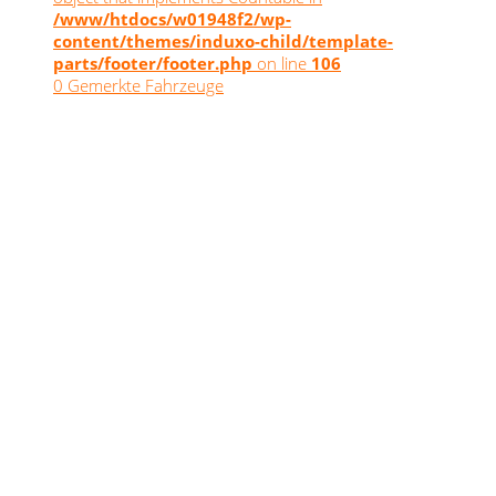
/www/htdocs/w01948f2/wp-
content/themes/induxo-child/template-
parts/footer/footer.php
on line
106
0
Gemerkte Fahrzeuge