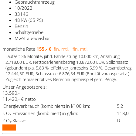
Gebrauchtfahrzeug
10/2022
33146
48 kW (65 PS)
Benzin
Schaltgetriebe
MwSt ausweisbar
monatliche Rate
155,- €
fin. mtl.
fin. mtl.
Laufzeit 36 Monate, jährl. Fahrleistung 10.000 km, Anzahlung
2.718,00 EUR, Nettodarlehensbetrag 10.872,00 EUR, Sollzinssatz
(gebunden) p.a. 5,83 %, effektiver Jahreszins 5,99 %, Gesamtbetrag
12.444,30 EUR, Schlussrate 6.876,54 EUR (Bonität vorausgesetzt).
Zugleich repräsentatives Berechnungsbeispiel gem. PAngV.
Unser Angebotspreis:
13.590,-
11.420,- € netto
Energieverbrauch (kombiniert) in l/100 km:
5,2
CO₂-Emissionen (kombiniert) in g/km:
118,0
CO₂-Klasse:
D
Details