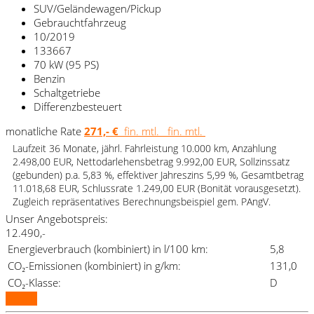
SUV/Geländewagen/Pickup
Gebrauchtfahrzeug
10/2019
133667
70 kW (95 PS)
Benzin
Schaltgetriebe
Differenzbesteuert
monatliche Rate
271,- €
fin. mtl.
fin. mtl.
Laufzeit 36 Monate, jährl. Fahrleistung 10.000 km, Anzahlung
2.498,00 EUR, Nettodarlehensbetrag 9.992,00 EUR, Sollzinssatz
(gebunden) p.a. 5,83 %, effektiver Jahreszins 5,99 %, Gesamtbetrag
11.018,68 EUR, Schlussrate 1.249,00 EUR (Bonität vorausgesetzt).
Zugleich repräsentatives Berechnungsbeispiel gem. PAngV.
Unser Angebotspreis:
12.490,-
Energieverbrauch (kombiniert) in l/100 km:
5,8
CO₂-Emissionen (kombiniert) in g/km:
131,0
CO₂-Klasse:
D
Details