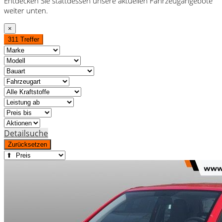
Entdecken Sie stattdessen unsere aktuellen Fahrzeugangebote
weiter unten.
×
311 Treffer
Detailsuche
Zurücksetzen