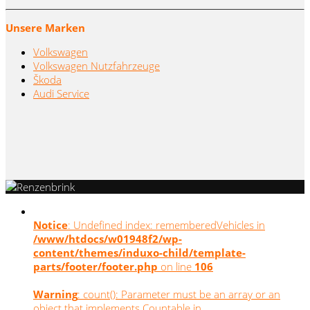
Unsere Marken
Volkswagen
Volkswagen Nutzfahrzeuge
Škoda
Audi Service
Notice
: Undefined index: rememberedVehicles in
/www/htdocs/w01948f2/wp-
content/themes/induxo-child/template-
parts/footer/footer.php
on line
106
Warning
: count(): Parameter must be an array or an
object that implements Countable in