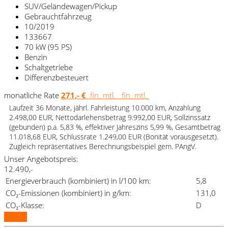
SUV/Geländewagen/Pickup
Gebrauchtfahrzeug
10/2019
133667
70 kW (95 PS)
Benzin
Schaltgetriebe
Differenzbesteuert
monatliche Rate
271,- €
fin. mtl.
fin. mtl.
Laufzeit 36 Monate, jährl. Fahrleistung 10.000 km, Anzahlung
2.498,00 EUR, Nettodarlehensbetrag 9.992,00 EUR, Sollzinssatz
(gebunden) p.a. 5,83 %, effektiver Jahreszins 5,99 %, Gesamtbetrag
11.018,68 EUR, Schlussrate 1.249,00 EUR (Bonität vorausgesetzt).
Zugleich repräsentatives Berechnungsbeispiel gem. PAngV.
Unser Angebotspreis:
12.490,-
Energieverbrauch (kombiniert) in l/100 km:
5,8
CO₂-Emissionen (kombiniert) in g/km:
131,0
CO₂-Klasse:
D
Details