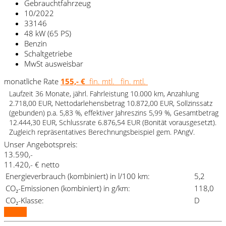
Gebrauchtfahrzeug
10/2022
33146
48 kW (65 PS)
Benzin
Schaltgetriebe
MwSt ausweisbar
monatliche Rate
155,- €
fin. mtl.
fin. mtl.
Laufzeit 36 Monate, jährl. Fahrleistung 10.000 km, Anzahlung
2.718,00 EUR, Nettodarlehensbetrag 10.872,00 EUR, Sollzinssatz
(gebunden) p.a. 5,83 %, effektiver Jahreszins 5,99 %, Gesamtbetrag
12.444,30 EUR, Schlussrate 6.876,54 EUR (Bonität vorausgesetzt).
Zugleich repräsentatives Berechnungsbeispiel gem. PAngV.
Unser Angebotspreis:
13.590,-
11.420,- € netto
Energieverbrauch (kombiniert) in l/100 km:
5,2
CO₂-Emissionen (kombiniert) in g/km:
118,0
CO₂-Klasse:
D
Details