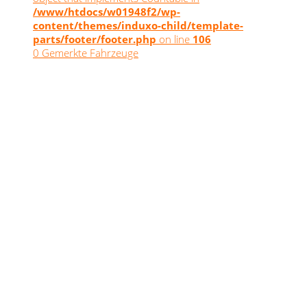
/www/htdocs/w01948f2/wp-
content/themes/induxo-child/template-
parts/footer/footer.php
on line
106
0
Gemerkte Fahrzeuge