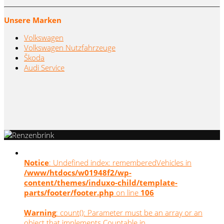
Unsere Marken
Volkswagen
Volkswagen Nutzfahrzeuge
Škoda
Audi Service
Notice
: Undefined index: rememberedVehicles in
/www/htdocs/w01948f2/wp-
content/themes/induxo-child/template-
parts/footer/footer.php
on line
106
Warning
: count(): Parameter must be an array or an
object that implements Countable in