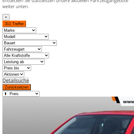
Entdecken Sie stattdessen unsere aktuellen Fahrzeugangebote
weiter unten.
×
311 Treffer
Detailsuche
Zurücksetzen